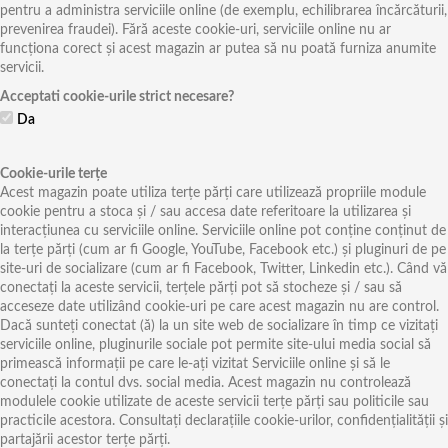
pentru a administra serviciile online (de exemplu, echilibrarea încărcăturii,
prevenirea fraudei). Fără aceste cookie-uri, serviciile online nu ar
funcționa corect și acest magazin ar putea să nu poată furniza anumite
servicii.
Acceptati cookie-urile strict necesare?
Da
Cookie-urile terțe
Acest magazin poate utiliza terțe părți care utilizează propriile module
cookie pentru a stoca și / sau accesa date referitoare la utilizarea și
interacțiunea cu serviciile online. Serviciile online pot conține conținut de
la terțe părți (cum ar fi Google, YouTube, Facebook etc.) și pluginuri de pe
site-uri de socializare (cum ar fi Facebook, Twitter, Linkedin etc.). Când vă
conectați la aceste servicii, terțele părți pot să stocheze și / sau să
acceseze date utilizând cookie-uri pe care acest magazin nu are control.
Dacă sunteți conectat (ă) la un site web de socializare în timp ce vizitați
serviciile online, pluginurile sociale pot permite site-ului media social să
primească informații pe care le-ați vizitat Serviciile online și să le
conectați la contul dvs. social media. Acest magazin nu controlează
modulele cookie utilizate de aceste servicii terțe părți sau politicile sau
practicile acestora. Consultați declarațiile cookie-urilor, confidențialității și
partajării acestor terțe părți.