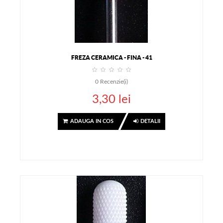
FREZA CERAMICA - FINA - 41
0
Recenzie(i)
3,30 lei
ADAUGA IN COS
DETALII