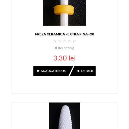
FREZA CERAMICA - EXTRA FINA - 28
0
Recenzie(i)
3,30 lei
ADAUGA IN COS
DETALII