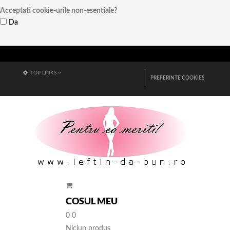
Acceptati cookie-urile non-esentiale?
Da
Vezi detalii
TOP LINKS
PREFERINTE COOKIES
COSUL MEU
0
0
Niciun produs