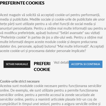
PREFERINTE COOKIES
Acest magazin vă solicită să acceptați cookie-uri pentru performanță,
media și publicitate. Mediile sociale și cookie-urile de publicitate ale unor
terțe părți sunt utilizate pentru a vă oferi funcții de social media și
anunțuri personalizate. Pentru a obține mai multe informații sau pentru a
vă modifica preferințele, apăsați butonul "Setări avansate" sau vizitați
"Preferințe cookie" în partea de jos a site-ului web. Pentru a obține mai
multe informații despre aceste module cookie și despre prelucrarea
datelor dvs. personale, apăsați butonul "Mai multe informații". Acceptați
aceste cookie-uri și procesarea datelor personale implicate?
PREFERINTE
Vezi detalii
COOKIES
Cookie-urile strict necesare
Acestea sunt modulele cookie necesare pentru funcționarea serviciilor
online. De exemplu, ele sunt utilizate pentru a permite funcționarea
serviciilor online, pentru a permite accesul la zonele securizate ale
serviciilor online, pentru a reaminti articolele plasate într-un coș de
cumpărături în timpul unei sesiuni, pentru a asigura serviciile online și