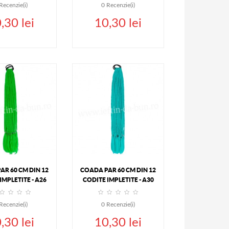
Recenzie(i)
0
Recenzie(i)
,30 lei
10,30 lei
UGA IN COS
ADAUGA IN COS
DETALII
DETALII
AR 60 CM DIN 12
COADA PAR 60 CM DIN 12
IMPLETITE - A26
CODITE IMPLETITE - A30
Recenzie(i)
0
Recenzie(i)
,30 lei
10,30 lei