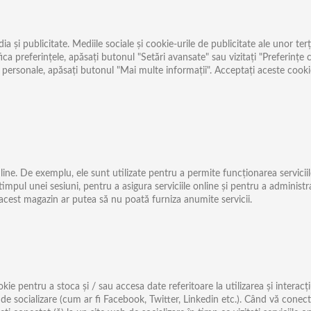
și publicitate. Mediile sociale și cookie-urile de publicitate ale unor terțe
a preferințele, apăsați butonul "Setări avansate" sau vizitați "Preferințe 
 personale, apăsați butonul "Mai multe informații". Acceptați aceste cooki
PREFERINTE
COOKIES
e. De exemplu, ele sunt utilizate pentru a permite funcționarea serviciilor
impul unei sesiuni, pentru a asigura serviciile online și pentru a administra
i acest magazin ar putea să nu poată furniza anumite servicii.
ie pentru a stoca și / sau accesa date referitoare la utilizarea și interacți
de socializare (cum ar fi Facebook, Twitter, Linkedin etc.). Când vă conectaț