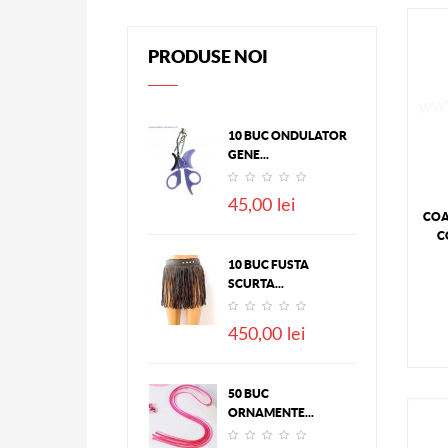
PRODUSE NOI
10 BUC ONDULATOR
GENE...
45,00 lei
COA
C
10 BUC FUSTA
SCURTA...
450,00 lei
50 BUC
ORNAMENTE...