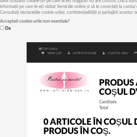
date utilizând cookie-uri pe care acest magazin nu are control. Dacă sunteți
informații pe care le-ați vizitat Serviciile online și să le conectați la cont
Consultați declarațiile cookie-urilor, confidențialității și partajării acestor t
Acceptati cookie-urile non-esentiale?
Da
TOP LINKS
WISH LIST
AUTENTIFICARE
CONTUL MEU
PRODUS 
COŞUL D
Cantitate
Total
0
ARTICOLE ÎN COȘUL 
PRODUS ÎN COŞ.