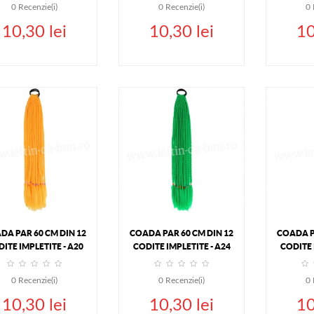
0
Recenzie(i)
0
Recenzie(i)
0
10,30 lei
10,30 lei
10
ADAUGA IN COS
ADAUGA IN COS
ADA
DETALII
DETALII
DA PAR 60 CM DIN 12
COADA PAR 60 CM DIN 12
COADA P
ITE IMPLETITE - A20
CODITE IMPLETITE - A24
CODITE 
0
Recenzie(i)
0
Recenzie(i)
0
10,30 lei
10,30 lei
10