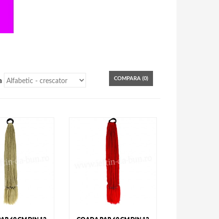
COMPARA (
0
)
a