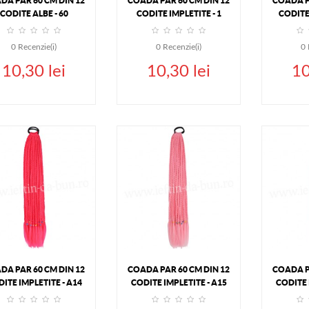
DA PAR 60 CM DIN 12
COADA PAR 60 CM DIN 12
COADA P
CODITE ALBE - 60
CODITE IMPLETITE - 1
CODITE 
0
Recenzie(i)
0
Recenzie(i)
0
10,30 lei
10,30 lei
10
ADAUGA IN COS
ADA
STOC EPUIZAT
DETALII
DETALII
DA PAR 60 CM DIN 12
COADA PAR 60 CM DIN 12
COADA P
ITE IMPLETITE - A14
CODITE IMPLETITE - A15
CODITE 