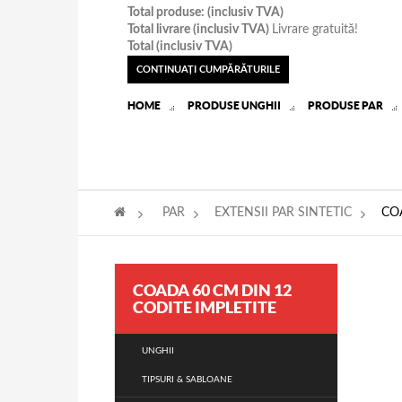
Total produse: (inclusiv TVA)
Total livrare (inclusiv TVA)
Livrare gratuită!
Total (inclusiv TVA)
CONTINUAŢI CUMPĂRĂTURILE
HOME
PRODUSE UNGHII
PRODUSE PAR
>
PAR
>
EXTENSII PAR SINTETIC
>
CO
COADA 60 CM DIN 12
CODITE IMPLETITE
UNGHII
TIPSURI & SABLOANE