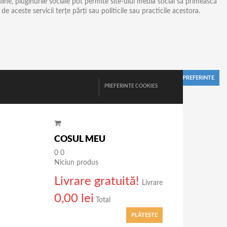
nline, pluginurile sociale pot permite site-ului media social să primească
e aceste servicii terțe părți sau politicile sau practicile acestora.
Vezi detalii
PREFERINTE COOKIES
COSUL MEU
0
0
Niciun produs
Livrare gratuită!
Livrare
0,00 lei
Total
PLĂTEŞTE