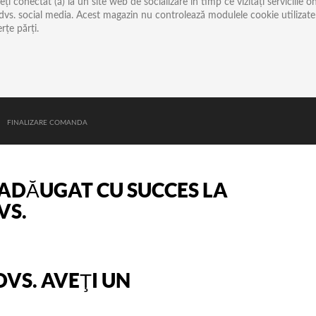
 conectat (ă) la un site web de socializare în timp ce vizitați serviciile o
ul dvs. social media. Acest magazin nu controlează modulele cookie utilizate d
erțe părți.
FINALIZARE COMANDA
ADĂUGAT CU SUCCES LA
VS.
DVS.
AVEŢI UN