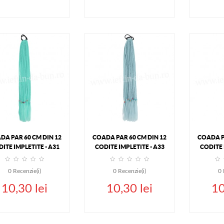
ADAUGA IN COS
ADAUGA IN COS
ADA
DETALII
DETALII
DA PAR 60 CM DIN 12
COADA PAR 60 CM DIN 12
COADA P
ITE IMPLETITE - A31
CODITE IMPLETITE - A33
CODITE 
0
Recenzie(i)
0
Recenzie(i)
0
10,30 lei
10,30 lei
10