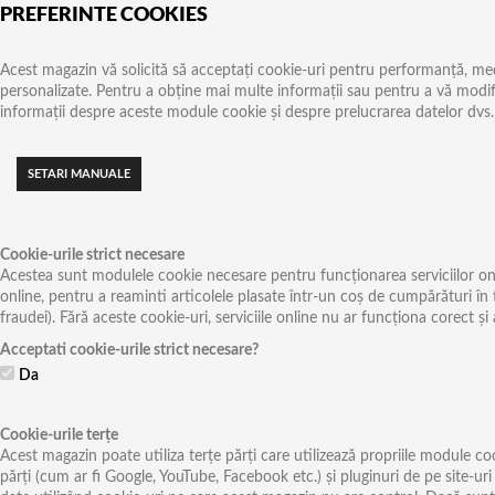
PREFERINTE COOKIES
Acest magazin vă solicită să acceptați cookie-uri pentru performanță, media 
personalizate. Pentru a obține mai multe informații sau pentru a vă modific
informații despre aceste module cookie și despre prelucrarea datelor dvs.
Cookie-urile strict necesare
Acestea sunt modulele cookie necesare pentru funcționarea serviciilor onlin
online, pentru a reaminti articolele plasate într-un coș de cumpărături în t
fraudei). Fără aceste cookie-uri, serviciile online nu ar funcționa corect ș
Acceptati cookie-urile strict necesare?
Da
Cookie-urile terțe
Acest magazin poate utiliza terțe părți care utilizează propriile module cook
părți (cum ar fi Google, YouTube, Facebook etc.) și pluginuri de pe site-uri 