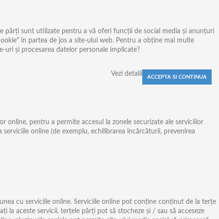
 părți sunt utilizate pentru a vă oferi funcții de social media și anunțuri
cookie" în partea de jos a site-ului web. Pentru a obține mai multe
e-uri și procesarea datelor personale implicate?
Vezi detalii
 online, pentru a permite accesul la zonele securizate ale serviciilor
 serviciile online (de exemplu, echilibrarea încărcăturii, prevenirea
unea cu serviciile online. Serviciile online pot conține conținut de la terțe
i la aceste servicii, terțele părți pot să stocheze și / sau să acceseze