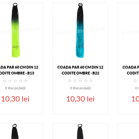
ADAUGA IN COS
ADAUGA IN COS
ADA
DETALII
DETALII
DA PAR 60 CM DIN 12
COADA PAR 60 CM DIN 12
COADA P
ODITE OMBRE - B13
CODITE OMBRE - B22
CODIT
0
Recenzie(i)
0
Recenzie(i)
0
10,30 lei
10,30 lei
10
ADAUGA IN COS
ADAUGA IN COS
ADA
DETALII
DETALII