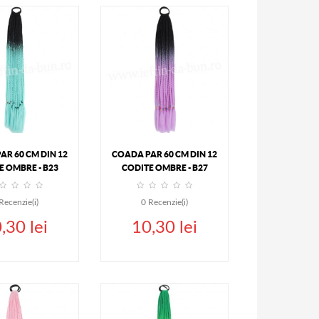
UGA IN COS
ADAUGA IN COS
DETALII
DETALII
AR 60 CM DIN 12
COADA PAR 60 CM DIN 12
E OMBRE - B23
CODITE OMBRE - B27
Recenzie(i)
0
Recenzie(i)
,30 lei
10,30 lei
UGA IN COS
ADAUGA IN COS
DETALII
DETALII