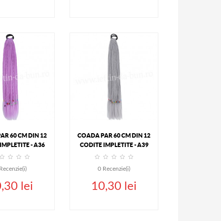
UGA IN COS
ADAUGA IN COS
DETALII
DETALII
AR 60 CM DIN 12
COADA PAR 60 CM DIN 12
IMPLETITE - A36
CODITE IMPLETITE - A39
Recenzie(i)
0
Recenzie(i)
,30 lei
10,30 lei