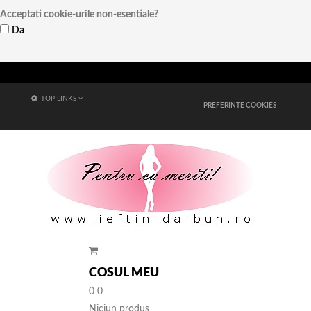
Acceptati cookie-urile non-esentiale?
Da
Vezi detalii
TOP LINKS
PREFERINTE COOKIES
COSUL MEU
0
0
Niciun produs