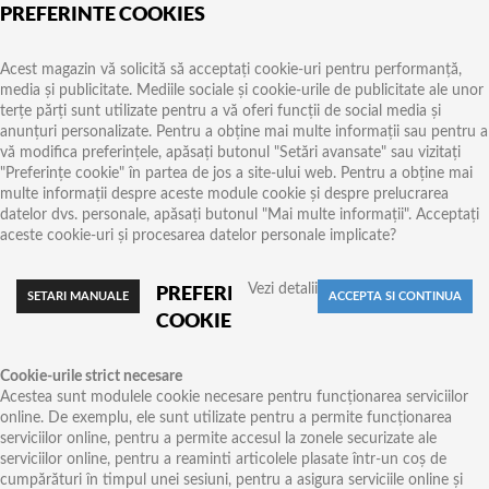
PREFERINTE COOKIES
Acest magazin vă solicită să acceptați cookie-uri pentru performanță,
media și publicitate. Mediile sociale și cookie-urile de publicitate ale unor
terțe părți sunt utilizate pentru a vă oferi funcții de social media și
anunțuri personalizate. Pentru a obține mai multe informații sau pentru a
vă modifica preferințele, apăsați butonul "Setări avansate" sau vizitați
"Preferințe cookie" în partea de jos a site-ului web. Pentru a obține mai
multe informații despre aceste module cookie și despre prelucrarea
datelor dvs. personale, apăsați butonul "Mai multe informații". Acceptați
aceste cookie-uri și procesarea datelor personale implicate?
PREFERINTE
Vezi detalii
COOKIES
Cookie-urile strict necesare
Acestea sunt modulele cookie necesare pentru funcționarea serviciilor
online. De exemplu, ele sunt utilizate pentru a permite funcționarea
serviciilor online, pentru a permite accesul la zonele securizate ale
serviciilor online, pentru a reaminti articolele plasate într-un coș de
cumpărături în timpul unei sesiuni, pentru a asigura serviciile online și