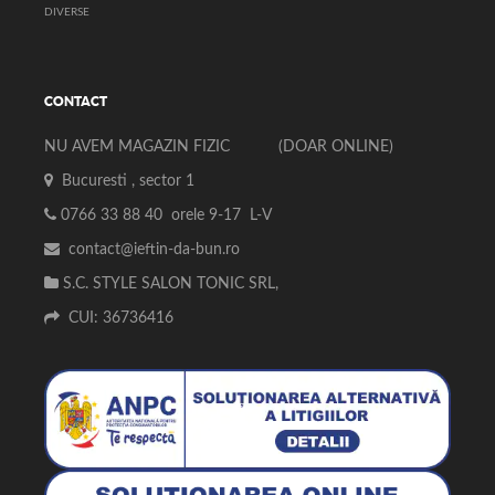
DIVERSE
CONTACT
NU AVEM MAGAZIN FIZIC (DOAR ONLINE)
Bucuresti , sector 1
0766 33 88 40 orele 9-17 L-V
contact@ieftin-da-bun.ro
S.C. STYLE SALON TONIC SRL,
CUI: 36736416