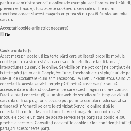
pentru a administra serviciile online (de exemplu, echilibrarea încărcăturii,
prevenirea fraudei). Fără aceste cookie-uri, serviciile online nu ar
funcționa corect și acest magazin ar putea să nu poată furniza anumite
servicii.
Acceptati cookie-urile strict necesare?
Da
Cookie-urile terțe
Acest magazin poate utiliza terțe părți care utilizează propriile module
cookie pentru a stoca și / sau accesa date referitoare la utilizarea și
interacțiunea cu serviciile online. Serviciile online pot conține conținut de
la terțe părți (cum ar fi Google, YouTube, Facebook etc.) și pluginuri de pe
site-uri de socializare (cum ar fi Facebook, Twitter, Linkedin etc.). Când vă
conectați la aceste servicii, terțele părți pot să stocheze și / sau să
acceseze date utilizând cookie-uri pe care acest magazin nu are control.
Dacă sunteți conectat (ă) la un site web de socializare în timp ce vizitați
serviciile online, pluginurile sociale pot permite site-ului media social să
primească informații pe care le-ați vizitat Serviciile online și să le
conectați la contul dvs. social media. Acest magazin nu controlează
modulele cookie utilizate de aceste servicii terțe părți sau politicile sau
practicile acestora. Consultați declarațiile cookie-urilor, confidențialității și
partajării acestor terțe părți.