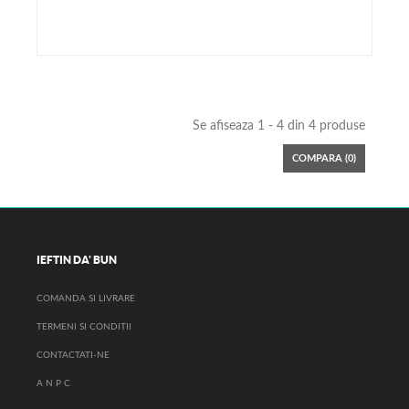
Se afiseaza 1 - 4 din 4 produse
COMPARA (
0
)
IEFTIN DA' BUN
COMANDA SI LIVRARE
TERMENI SI CONDITII
CONTACTATI-NE
A N P C