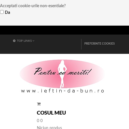
Acceptati cookie-urile non-esentiale?
Da
Vezi detalii
TOP LINKS
PREFERINTE COOKIES
COSUL MEU
0
0
Niciun produs