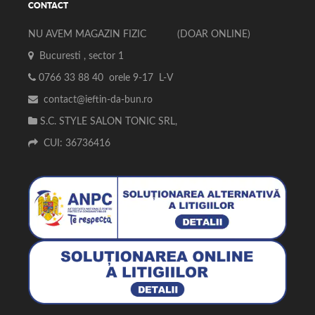
CONTACT
NU AVEM MAGAZIN FIZIC (DOAR ONLINE)
Bucuresti , sector 1
0766 33 88 40 orele 9-17 L-V
contact@ieftin-da-bun.ro
S.C. STYLE SALON TONIC SRL,
CUI: 36736416