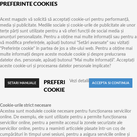
PREFERINTE COOKIES
Acest magazin vă solicită să acceptați cookie-uri pentru performanță,
media și publicitate. Mediile sociale și cookie-urile de publicitate ale unor
terțe părți sunt utilizate pentru a vă oferi funcții de social media și
anunțuri personalizate. Pentru a obține mai multe informații sau pentru a
vă modifica preferințele, apăsați butonul "Setări avansate" sau vizitați
"Preferințe cookie" în partea de jos a site-ului web. Pentru a obține mai
multe informații despre aceste module cookie și despre prelucrarea
datelor dvs. personale, apăsați butonul "Mai multe informații". Acceptați
aceste cookie-uri și procesarea datelor personale implicate?
PREFERINTE
Vezi detalii
COOKIES
Cookie-urile strict necesare
Acestea sunt modulele cookie necesare pentru funcționarea serviciilor
online. De exemplu, ele sunt utilizate pentru a permite funcționarea
serviciilor online, pentru a permite accesul la zonele securizate ale
serviciilor online, pentru a reaminti articolele plasate într-un coș de
cumpărături în timpul unei sesiuni, pentru a asigura serviciile online și