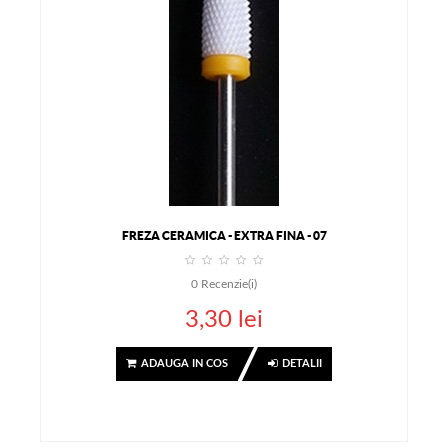
FREZA CERAMICA - EXTRA FINA - 07
0
Recenzie(i)
3,30 lei
ADAUGA IN COS
DETALII