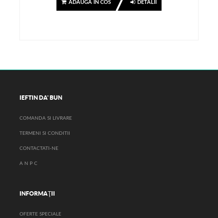
ADAUGA IN COS
DETALII
IEFTIN DA' BUN
COMANDA SI LIVRARE
TERMENI SI CONDITII
CONTACTATI-NE
A N P C
INFORMAŢII
OFERTE SPECIALE