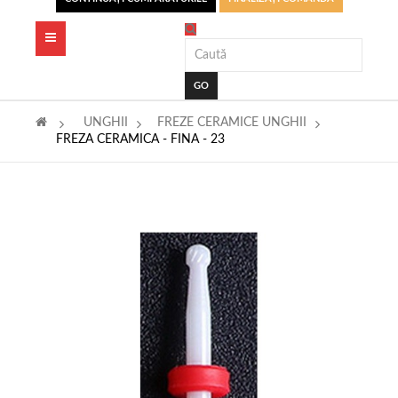
Toggle
navigation
GO
>
UNGHII
>
FREZE CERAMICE UNGHII
>
FREZA CERAMICA - FINA - 23