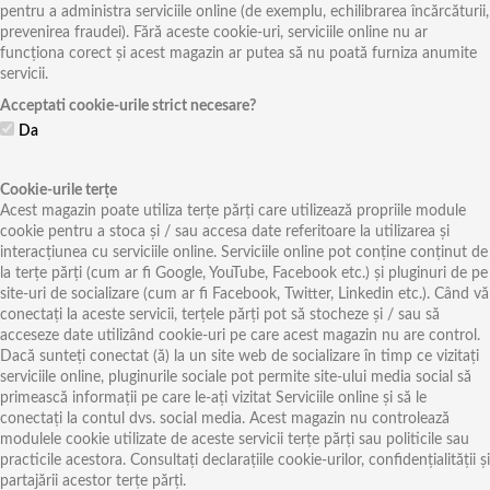
pentru a administra serviciile online (de exemplu, echilibrarea încărcăturii,
prevenirea fraudei). Fără aceste cookie-uri, serviciile online nu ar
funcționa corect și acest magazin ar putea să nu poată furniza anumite
servicii.
Acceptati cookie-urile strict necesare?
Da
Cookie-urile terțe
Acest magazin poate utiliza terțe părți care utilizează propriile module
cookie pentru a stoca și / sau accesa date referitoare la utilizarea și
interacțiunea cu serviciile online. Serviciile online pot conține conținut de
la terțe părți (cum ar fi Google, YouTube, Facebook etc.) și pluginuri de pe
site-uri de socializare (cum ar fi Facebook, Twitter, Linkedin etc.). Când vă
conectați la aceste servicii, terțele părți pot să stocheze și / sau să
acceseze date utilizând cookie-uri pe care acest magazin nu are control.
Dacă sunteți conectat (ă) la un site web de socializare în timp ce vizitați
serviciile online, pluginurile sociale pot permite site-ului media social să
primească informații pe care le-ați vizitat Serviciile online și să le
conectați la contul dvs. social media. Acest magazin nu controlează
modulele cookie utilizate de aceste servicii terțe părți sau politicile sau
practicile acestora. Consultați declarațiile cookie-urilor, confidențialității și
partajării acestor terțe părți.