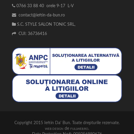
0766 33 88 40 orele 9-17 L-V
contact@ieftin-da-bun.ro
S.C. STYLE SALON TONIC SRL,
CUI: 36736416
Copyright 2015 Ieftin Da' Bun. Toate drepturile rezervate.
de
.
WEB DESIGN
FULLWEB.RO