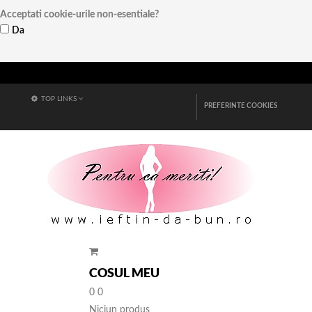
Acceptati cookie-urile non-esentiale?
Da
Vezi detalii
TOP LINKS
PREFERINTE COOKIES
COSUL MEU
0
0
Niciun produs