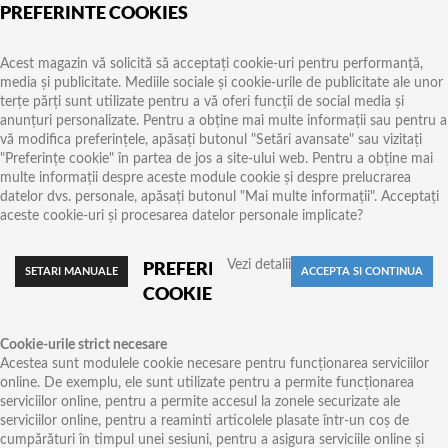
PREFERINTE COOKIES
Acest magazin vă solicită să acceptați cookie-uri pentru performanță,
media și publicitate. Mediile sociale și cookie-urile de publicitate ale unor
terțe părți sunt utilizate pentru a vă oferi funcții de social media și
anunțuri personalizate. Pentru a obține mai multe informații sau pentru a
vă modifica preferințele, apăsați butonul "Setări avansate" sau vizitați
"Preferințe cookie" în partea de jos a site-ului web. Pentru a obține mai
multe informații despre aceste module cookie și despre prelucrarea
datelor dvs. personale, apăsați butonul "Mai multe informații". Acceptați
aceste cookie-uri și procesarea datelor personale implicate?
PREFERINTE
Vezi detalii
COOKIES
Cookie-urile strict necesare
Acestea sunt modulele cookie necesare pentru funcționarea serviciilor
online. De exemplu, ele sunt utilizate pentru a permite funcționarea
serviciilor online, pentru a permite accesul la zonele securizate ale
serviciilor online, pentru a reaminti articolele plasate într-un coș de
cumpărături în timpul unei sesiuni, pentru a asigura serviciile online și