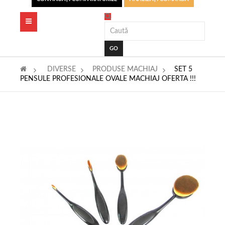
Toggle
navigation
GO
>
DIVERSE
>
PRODUSE MACHIAJ
>
SET 5
PENSULE PROFESIONALE OVALE MACHIAJ OFERTA !!!