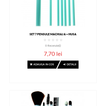
SET 7 PENSULE MACHIAJ A + HUSA
0
Recenzie(i)
7,70 lei
ADAUGA IN COS
DETALII