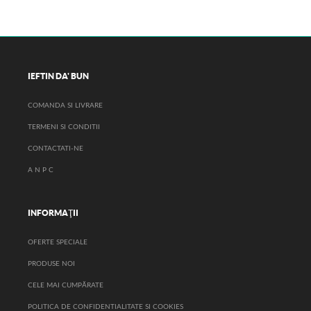
IEFTIN DA' BUN
COMANDA SI LIVRARE
TERMENI SI CONDITII
CONTACTATI-NE
A N P C
INFORMAŢII
OFERTE SPECIALE
PRODUSE NOI
CELE MAI CUMPĂRATE
POLITICA DE CONFIDENTIALITATE SI COOKIES