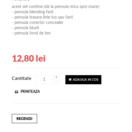
acest set contine (de la pensula mica spre mare):
- pensula blending fard
- pensula trasare linie tus sau fard
- pensula corector concealer
- pensula blush
- pensula fond de ten
12,80 lei
+
Cantitate
ADAUGA IN COS
-
PRINTEAZA
RECENZII