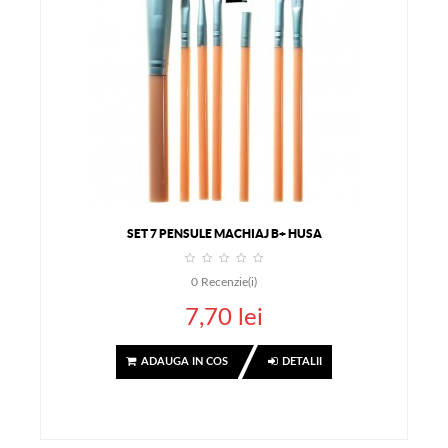
SET 7 PENSULE MACHIAJ B+ HUSA
0
Recenzie(i)
7,70 lei
ADAUGA IN COS
DETALII