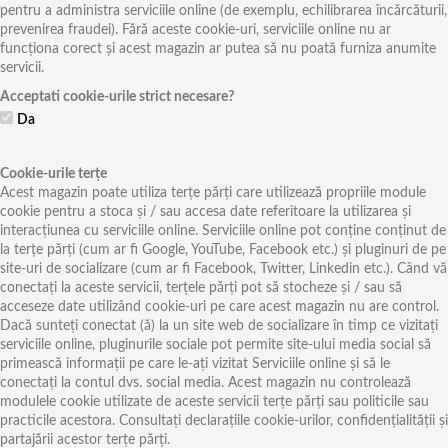
pentru a administra serviciile online (de exemplu, echilibrarea încărcăturii,
prevenirea fraudei). Fără aceste cookie-uri, serviciile online nu ar
funcționa corect și acest magazin ar putea să nu poată furniza anumite
servicii.
Acceptati cookie-urile strict necesare?
Da
Cookie-urile terțe
Acest magazin poate utiliza terțe părți care utilizează propriile module
cookie pentru a stoca și / sau accesa date referitoare la utilizarea și
interacțiunea cu serviciile online. Serviciile online pot conține conținut de
la terțe părți (cum ar fi Google, YouTube, Facebook etc.) și pluginuri de pe
site-uri de socializare (cum ar fi Facebook, Twitter, Linkedin etc.). Când vă
conectați la aceste servicii, terțele părți pot să stocheze și / sau să
acceseze date utilizând cookie-uri pe care acest magazin nu are control.
Dacă sunteți conectat (ă) la un site web de socializare în timp ce vizitați
serviciile online, pluginurile sociale pot permite site-ului media social să
primească informații pe care le-ați vizitat Serviciile online și să le
conectați la contul dvs. social media. Acest magazin nu controlează
modulele cookie utilizate de aceste servicii terțe părți sau politicile sau
practicile acestora. Consultați declarațiile cookie-urilor, confidențialității și
partajării acestor terțe părți.