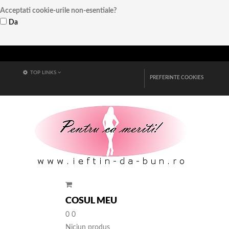
Acceptati cookie-urile non-esentiale?
Da
Vezi detalii
TOP LINKS
PREFERINTE COOKIES
COSUL MEU
0
0
Niciun produs