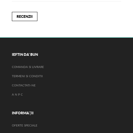
RECENZII
IEFTIN DA' BUN
COMANDA SI LIVRARE
TERMENI SI CONDITII
CONTACTATI-NE
A N P C
INFORMAŢII
OFERTE SPECIALE