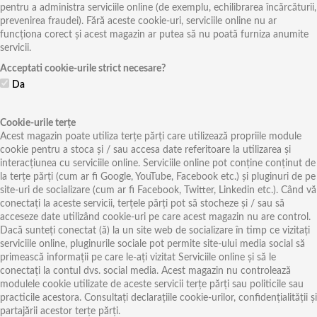
pentru a administra serviciile online (de exemplu, echilibrarea încărcăturii,
prevenirea fraudei). Fără aceste cookie-uri, serviciile online nu ar
funcționa corect și acest magazin ar putea să nu poată furniza anumite
servicii.
Acceptati cookie-urile strict necesare?
Da
Cookie-urile terțe
Acest magazin poate utiliza terțe părți care utilizează propriile module
cookie pentru a stoca și / sau accesa date referitoare la utilizarea și
interacțiunea cu serviciile online. Serviciile online pot conține conținut de
la terțe părți (cum ar fi Google, YouTube, Facebook etc.) și pluginuri de pe
site-uri de socializare (cum ar fi Facebook, Twitter, Linkedin etc.). Când vă
conectați la aceste servicii, terțele părți pot să stocheze și / sau să
acceseze date utilizând cookie-uri pe care acest magazin nu are control.
Dacă sunteți conectat (ă) la un site web de socializare în timp ce vizitați
serviciile online, pluginurile sociale pot permite site-ului media social să
primească informații pe care le-ați vizitat Serviciile online și să le
conectați la contul dvs. social media. Acest magazin nu controlează
modulele cookie utilizate de aceste servicii terțe părți sau politicile sau
practicile acestora. Consultați declarațiile cookie-urilor, confidențialității și
partajării acestor terțe părți.