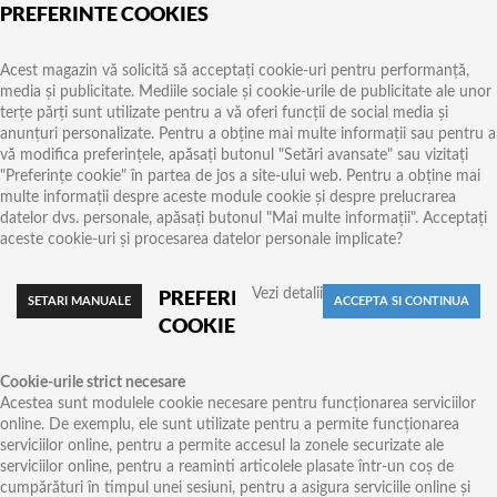
PREFERINTE COOKIES
Acest magazin vă solicită să acceptați cookie-uri pentru performanță,
media și publicitate. Mediile sociale și cookie-urile de publicitate ale unor
terțe părți sunt utilizate pentru a vă oferi funcții de social media și
anunțuri personalizate. Pentru a obține mai multe informații sau pentru a
vă modifica preferințele, apăsați butonul "Setări avansate" sau vizitați
"Preferințe cookie" în partea de jos a site-ului web. Pentru a obține mai
multe informații despre aceste module cookie și despre prelucrarea
datelor dvs. personale, apăsați butonul "Mai multe informații". Acceptați
aceste cookie-uri și procesarea datelor personale implicate?
PREFERINTE
Vezi detalii
COOKIES
Cookie-urile strict necesare
Acestea sunt modulele cookie necesare pentru funcționarea serviciilor
online. De exemplu, ele sunt utilizate pentru a permite funcționarea
serviciilor online, pentru a permite accesul la zonele securizate ale
serviciilor online, pentru a reaminti articolele plasate într-un coș de
cumpărături în timpul unei sesiuni, pentru a asigura serviciile online și