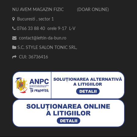
NU AVEM MAGAZIN FIZIC (DOAR ONLINE)
Bucuresti , sector 1
0766 33 88 40 orele 9-17 L-V
contact@ieftin-da-bun.ro
S.C. STYLE SALON TONIC SRL,
CUI: 36736416