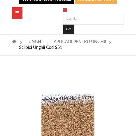
Toggle
navigation
GO
>
UNGHII
>
APLICATII PENTRU UNGHII
>
Sclipici Unghii Cod S51