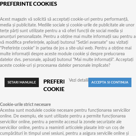
PREFERINTE COOKIES
Acest magazin vă solicită să acceptați cookie-uri pentru performanță,
media și publicitate. Mediile sociale și cookie-urile de publicitate ale unor
terțe părți sunt utilizate pentru a vă oferi funcții de social media și
anunțuri personalizate. Pentru a obține mai multe informații sau pentru a
vă modifica preferințele, apăsați butonul "Setări avansate" sau vizitați
"Preferințe cookie" în partea de jos a site-ului web. Pentru a obține mai
multe informații despre aceste module cookie și despre prelucrarea
datelor dvs. personale, apăsați butonul "Mai multe informații". Acceptați
aceste cookie-uri și procesarea datelor personale implicate?
PREFERINTE
Vezi detalii
COOKIES
Cookie-urile strict necesare
Acestea sunt modulele cookie necesare pentru funcționarea serviciilor
online. De exemplu, ele sunt utilizate pentru a permite funcționarea
serviciilor online, pentru a permite accesul la zonele securizate ale
serviciilor online, pentru a reaminti articolele plasate într-un coș de
cumpărături în timpul unei sesiuni, pentru a asigura serviciile online și