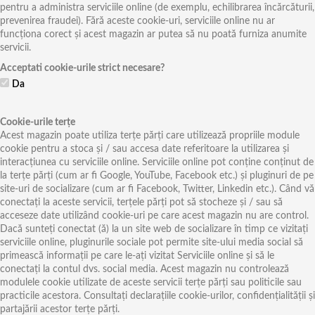
pentru a administra serviciile online (de exemplu, echilibrarea încărcăturii,
prevenirea fraudei). Fără aceste cookie-uri, serviciile online nu ar
funcționa corect și acest magazin ar putea să nu poată furniza anumite
servicii.
Acceptati cookie-urile strict necesare?
Da
Cookie-urile terțe
Acest magazin poate utiliza terțe părți care utilizează propriile module
cookie pentru a stoca și / sau accesa date referitoare la utilizarea și
interacțiunea cu serviciile online. Serviciile online pot conține conținut de
la terțe părți (cum ar fi Google, YouTube, Facebook etc.) și pluginuri de pe
site-uri de socializare (cum ar fi Facebook, Twitter, Linkedin etc.). Când vă
conectați la aceste servicii, terțele părți pot să stocheze și / sau să
acceseze date utilizând cookie-uri pe care acest magazin nu are control.
Dacă sunteți conectat (ă) la un site web de socializare în timp ce vizitați
serviciile online, pluginurile sociale pot permite site-ului media social să
primească informații pe care le-ați vizitat Serviciile online și să le
conectați la contul dvs. social media. Acest magazin nu controlează
modulele cookie utilizate de aceste servicii terțe părți sau politicile sau
practicile acestora. Consultați declarațiile cookie-urilor, confidențialității și
partajării acestor terțe părți.