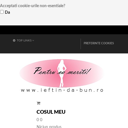
Acceptati cookie-urile non-esentiale?
Da
Vezi detalii
TOP LINKS
PREFERINTE COOKIES
COSUL MEU
0
0
Niciun produs