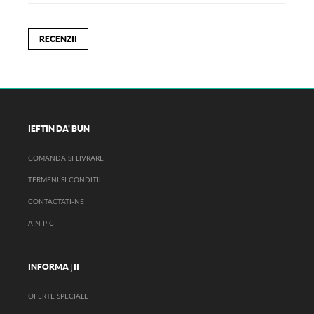
RECENZII
IEFTIN DA' BUN
COMANDA SI LIVRARE
TERMENI SI CONDITII
CONTACTATI-NE
A N P C
INFORMAŢII
OFERTE SPECIALE