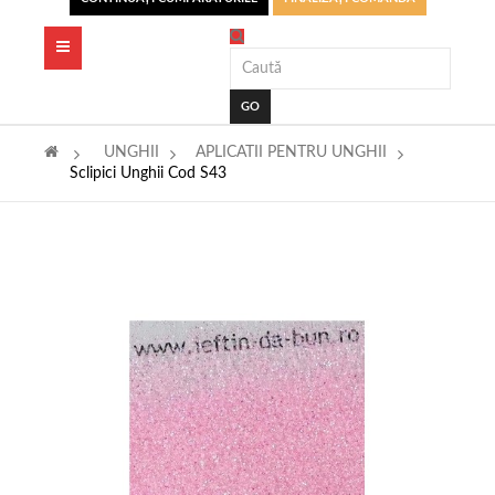
Toggle
navigation
GO
>
UNGHII
>
APLICATII PENTRU UNGHII
>
Sclipici Unghii Cod S43