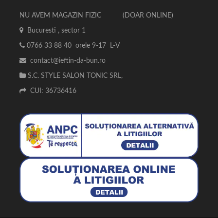
NU AVEM MAGAZIN FIZIC (DOAR ONLINE)
Bucuresti , sector 1
0766 33 88 40 orele 9-17 L-V
contact@ieftin-da-bun.ro
S.C. STYLE SALON TONIC SRL,
CUI: 36736416