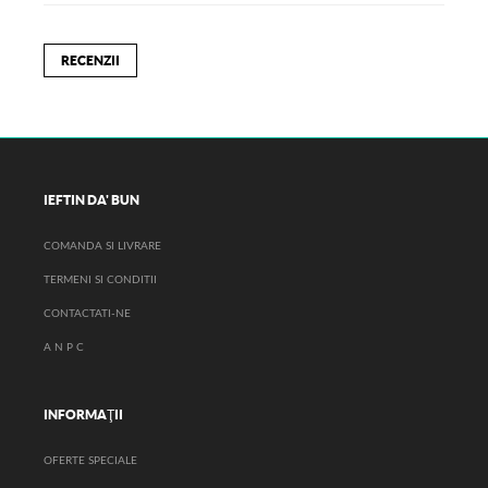
RECENZII
IEFTIN DA' BUN
COMANDA SI LIVRARE
TERMENI SI CONDITII
CONTACTATI-NE
A N P C
INFORMAŢII
OFERTE SPECIALE