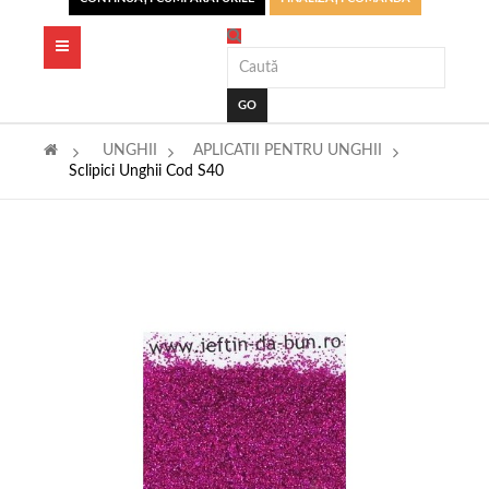
Toggle
navigation
GO
>
UNGHII
>
APLICATII PENTRU UNGHII
>
Sclipici Unghii Cod S40