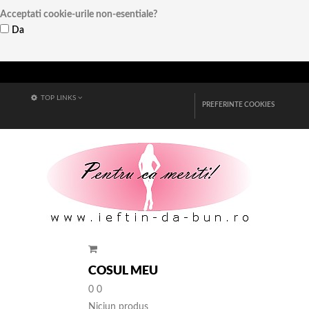
Acceptati cookie-urile non-esentiale?
Da
Vezi detalii
TOP LINKS
PREFERINTE COOKIES
COSUL MEU
0
0
Niciun produs