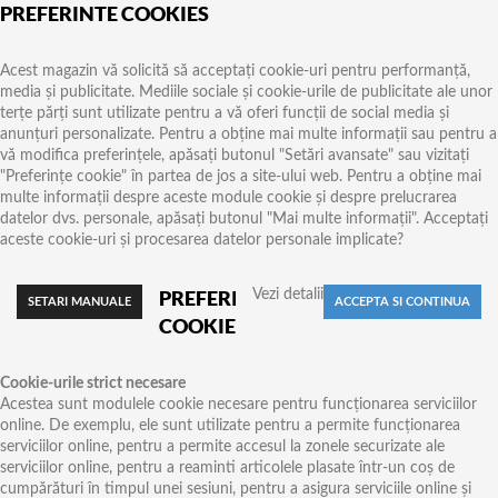
PREFERINTE COOKIES
Acest magazin vă solicită să acceptați cookie-uri pentru performanță,
media și publicitate. Mediile sociale și cookie-urile de publicitate ale unor
terțe părți sunt utilizate pentru a vă oferi funcții de social media și
anunțuri personalizate. Pentru a obține mai multe informații sau pentru a
vă modifica preferințele, apăsați butonul "Setări avansate" sau vizitați
"Preferințe cookie" în partea de jos a site-ului web. Pentru a obține mai
multe informații despre aceste module cookie și despre prelucrarea
datelor dvs. personale, apăsați butonul "Mai multe informații". Acceptați
aceste cookie-uri și procesarea datelor personale implicate?
PREFERINTE
Vezi detalii
COOKIES
Cookie-urile strict necesare
Acestea sunt modulele cookie necesare pentru funcționarea serviciilor
online. De exemplu, ele sunt utilizate pentru a permite funcționarea
serviciilor online, pentru a permite accesul la zonele securizate ale
serviciilor online, pentru a reaminti articolele plasate într-un coș de
cumpărături în timpul unei sesiuni, pentru a asigura serviciile online și