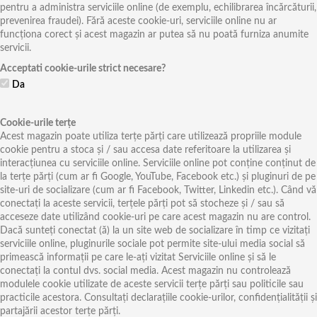
pentru a administra serviciile online (de exemplu, echilibrarea încărcăturii,
prevenirea fraudei). Fără aceste cookie-uri, serviciile online nu ar
funcționa corect și acest magazin ar putea să nu poată furniza anumite
servicii.
Acceptati cookie-urile strict necesare?
Da
Cookie-urile terțe
Acest magazin poate utiliza terțe părți care utilizează propriile module
cookie pentru a stoca și / sau accesa date referitoare la utilizarea și
interacțiunea cu serviciile online. Serviciile online pot conține conținut de
la terțe părți (cum ar fi Google, YouTube, Facebook etc.) și pluginuri de pe
site-uri de socializare (cum ar fi Facebook, Twitter, Linkedin etc.). Când vă
conectați la aceste servicii, terțele părți pot să stocheze și / sau să
acceseze date utilizând cookie-uri pe care acest magazin nu are control.
Dacă sunteți conectat (ă) la un site web de socializare în timp ce vizitați
serviciile online, pluginurile sociale pot permite site-ului media social să
primească informații pe care le-ați vizitat Serviciile online și să le
conectați la contul dvs. social media. Acest magazin nu controlează
modulele cookie utilizate de aceste servicii terțe părți sau politicile sau
practicile acestora. Consultați declarațiile cookie-urilor, confidențialității și
partajării acestor terțe părți.