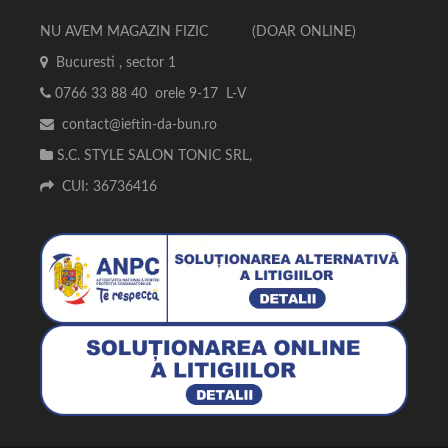
NU AVEM MAGAZIN FIZIC (DOAR ONLINE)
Bucuresti , sector 1
0766 33 88 40 orele 9-17 L-V
contact@ieftin-da-bun.ro
S.C. STYLE SALON TONIC SRL,
CUI: 36736416