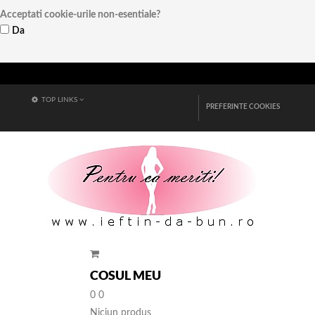
Acceptati cookie-urile non-esentiale?
Da
Vezi detalii
TOP LINKS
PREFERINTE COOKIES
COSUL MEU
0
0
Niciun produs