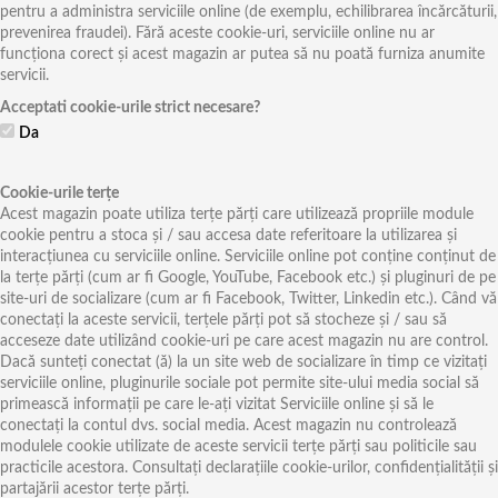
pentru a administra serviciile online (de exemplu, echilibrarea încărcăturii,
prevenirea fraudei). Fără aceste cookie-uri, serviciile online nu ar
funcționa corect și acest magazin ar putea să nu poată furniza anumite
servicii.
Acceptati cookie-urile strict necesare?
Da
Cookie-urile terțe
Acest magazin poate utiliza terțe părți care utilizează propriile module
cookie pentru a stoca și / sau accesa date referitoare la utilizarea și
interacțiunea cu serviciile online. Serviciile online pot conține conținut de
la terțe părți (cum ar fi Google, YouTube, Facebook etc.) și pluginuri de pe
site-uri de socializare (cum ar fi Facebook, Twitter, Linkedin etc.). Când vă
conectați la aceste servicii, terțele părți pot să stocheze și / sau să
acceseze date utilizând cookie-uri pe care acest magazin nu are control.
Dacă sunteți conectat (ă) la un site web de socializare în timp ce vizitați
serviciile online, pluginurile sociale pot permite site-ului media social să
primească informații pe care le-ați vizitat Serviciile online și să le
conectați la contul dvs. social media. Acest magazin nu controlează
modulele cookie utilizate de aceste servicii terțe părți sau politicile sau
practicile acestora. Consultați declarațiile cookie-urilor, confidențialității și
partajării acestor terțe părți.