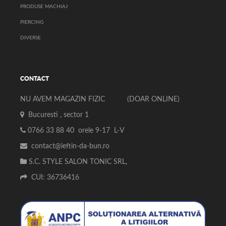
PRODUSE MACHIAJ
PIERCING
DIVERSE
CONTACT
NU AVEM MAGAZIN FIZIC (DOAR ONLINE)
Bucuresti , sector 1
0766 33 88 40 orele 9-17 L-V
contact@ieftin-da-bun.ro
S.C. STYLE SALON TONIC SRL,
CUI: 36736416