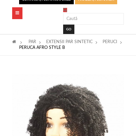
Toggle
navigation
GO
>
PAR
>
EXTENSII PAR SINTETIC
>
PERUCI
>
PERUCA AFRO STYLE B