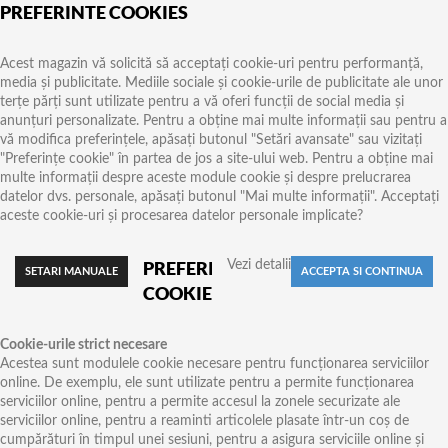
PREFERINTE COOKIES
Acest magazin vă solicită să acceptați cookie-uri pentru performanță,
media și publicitate. Mediile sociale și cookie-urile de publicitate ale unor
terțe părți sunt utilizate pentru a vă oferi funcții de social media și
anunțuri personalizate. Pentru a obține mai multe informații sau pentru a
vă modifica preferințele, apăsați butonul "Setări avansate" sau vizitați
"Preferințe cookie" în partea de jos a site-ului web. Pentru a obține mai
multe informații despre aceste module cookie și despre prelucrarea
datelor dvs. personale, apăsați butonul "Mai multe informații". Acceptați
aceste cookie-uri și procesarea datelor personale implicate?
PREFERINTE
Vezi detalii
COOKIES
Cookie-urile strict necesare
Acestea sunt modulele cookie necesare pentru funcționarea serviciilor
online. De exemplu, ele sunt utilizate pentru a permite funcționarea
serviciilor online, pentru a permite accesul la zonele securizate ale
serviciilor online, pentru a reaminti articolele plasate într-un coș de
cumpărături în timpul unei sesiuni, pentru a asigura serviciile online și