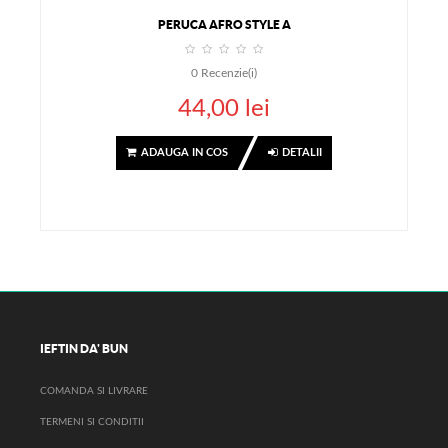
PERUCA AFRO STYLE A
0
Recenzie(i)
44,00 lei
ADAUGA IN COS
DETALII
IEFTIN DA' BUN
COMANDA SI LIVRARE
TERMENI SI CONDITII